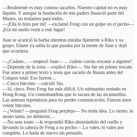
—Realmente es muy costoso sacarlos. Nuestro capital no es muy
líquido. Y aunque la fundación de mis padres financió parte del
Museo, no teníamos para todos.
—¡Ella lo hizo por mí! —exclamó Feng con un golpe en el pecho—
¡Era mi sueño venir a este lugar!
Juan se acarició la barba mientras miraba fijamente a Riko y su
grupo. Eliane ya sabía lo que pasaba por la mente de Juan y dejó
que ocurriera.
—¿Cuánto... —empezó Juan— ... cuánto cuesta rescatar a alguien?
—Depende de la zona —explicó Riko—. Siu fue mi primer rescate.
Fue amor a primer texto y tenía que sacarlo de Busan antes del
Colapso total. Eso fueron…
—Cinco bitcoins —calculó Siu.
—Sí, cinco. Pero Feng fue más difícil. Un submarino rentado en
Hong Kong. Un contrabandista que lo sacara de las alcantarillas.
Las antenas repetidoras para no perder comunicación. Fueron unos
veinte bitcoins.
—¿Veinte? —preguntó Feng perplejo— No tenía idea. Lo siento, lo
siento tanto, no debieron…
—No seas tonto —le respondió Riko abrazándolo del cuello y
llevando la cabeza de Feng a su pecho— Lo vales, lo vales por
completo. Lo haría de nuevo sin pensarlo.