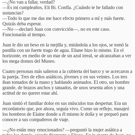
—¿No van a fallar, verdad?
—Es mi cumpleaños, Eli Bi. Confía. ¿Cuándo te he fallado con
sustancias?
—Todo lo que me das me hace efecto primero a mí y más fuerte.
Quizás deba esperar.
—No —declaró Juan con convicción—, no en este caso.
Funcionarán al tiempo.
Juan le dio un beso en la mejilla y, mirándola a los ojos, se tomó la
pastilla con un fuerte trago de agua. Eliane hizo lo mismo. En el
horizonte, en medio de un mar de un azul irreal, se alcanzaban a ver
los mega domos del Museo.
Cuatro personas más salieron a la cubierta del barco y se acercaron a
la pareja. Tres de ellos asiáticos, jóvenes y en sus veintes. Los tres
iban tomados de la mano y hablando animados. El otro, un hombre
grande, de brazos anchos y tatuados, de unos sesenta años y una
actitud de no querer estar ahí.
Juan sintió el familiar dolor en sus músculos tras despertar. Era un
recordatorio que, por ahora, seguía vivo. Como un reflejo, masajeó
los hombros de Elaine donde a él mismo le dolía y se preparó para
conocer a sus compañeros de viaje.
—¿No están muy emocionados? —preguntó la mujer asiática a