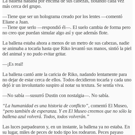
La ballena nadaba por encima de sus cabezas, flotando cada vez
más cerca del grupo.
—Tiene que ser un holograma creado por los lentes —comentó
Eliane a Juan.
—Tiene que serlo —respondió él—. El suelo cambia de forma pero
no creo que puedan simular algo así y que además flote.
La ballena estaba ahora a menos de un metro de sus cabezas, nadie
se animaba a tocarla hasta que Riko levantó sus manos, sintió la piel
del animal y no pudo evitar gritar.
—¡Es real!
La ballena cantó ante la caricia de Riko, nadando lentamente para
no dejar de estar cerca de ellos. Todos decidieron tocarla y cada uno
dejó ir un involuntario suspiro al notar su textura. Se sentía viva.
—No sabía —susurró Dustin con nostalgia—. No sabía.
“La humanidad es una historia de conflicto”
, comentó El Museo,
“pero también de esperanza. Y en El Museo creemos que no sólo la
ballena azul volverá. Todos, todos volverán.”
Las luces parpadearon y, en un instante, la ballena ya no estaba. En
su lugar, miles de peces de todo tipo los rodearon. Peces payaso