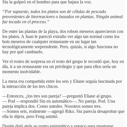
Siu la golpeó en el hombro para que bajara la voz.
“Por supuesto, todos los platos son de células de pescado
provenientes de biorreactores o basados en plantas. Ningún animal
fue tocado en el proceso.”
De entre las plantas de la playa, dos robots meseros aparecieron con
los platos. A Juan le pareció extraño ver algo tan normal como los
bots meseros de cualquier restaurante en un lugar tan
tecnológicamente sorprendente. Pero, quizás, si algo funciona no
hay por qué cambiarlo.
Ver el rostro de sorpresa en el resto del grupo le recordó que, hoy en
día, ir a un restaurante era un privilegio y que para ellos sería un
momento inolvidable.
La mesa era compartida entre los seis y Eliane seguía fascinada por
la interacción de los tres chicos.
—Entonces, ¿los tres son pareja? —preguntó Eliane al grupo.
— Pod —respondió Siu en automático—. No pareja. Pod. Una
pareja implica dos. Como ustedes. Nosotros somos tres.
—Somos seis, realmente —agregó Riko. Siu parecía desaprobar que
ella lo dijera, pero Feng asintió.
Dustin dejó atrás su rostro enigmático y estoico para mostrarse