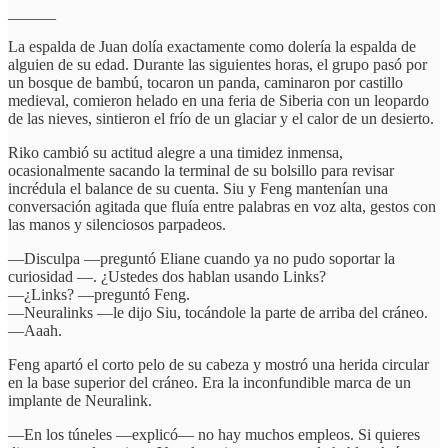
______
La espalda de Juan dolía exactamente como dolería la espalda de
alguien de su edad. Durante las siguientes horas, el grupo pasó por
un bosque de bambú, tocaron un panda, caminaron por castillo
medieval, comieron helado en una feria de Siberia con un leopardo
de las nieves, sintieron el frío de un glaciar y el calor de un desierto.
Riko cambió su actitud alegre a una timidez inmensa,
ocasionalmente sacando la terminal de su bolsillo para revisar
incrédula el balance de su cuenta. Siu y Feng mantenían una
conversación agitada que fluía entre palabras en voz alta, gestos con
las manos y silenciosos parpadeos.
—Disculpa —preguntó Eliane cuando ya no pudo soportar la
curiosidad —. ¿Ustedes dos hablan usando Links?
—¿Links? —preguntó Feng.
—Neuralinks —le dijo Siu, tocándole la parte de arriba del cráneo.
—Aaah.
Feng apartó el corto pelo de su cabeza y mostró una herida circular
en la base superior del cráneo. Era la inconfundible marca de un
implante de Neuralink.
—En los túneles —explicó— no hay muchos empleos. Si quieres