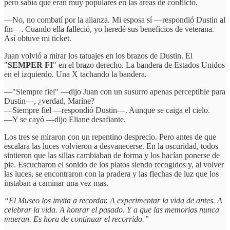
pero sabía que eran muy populares en las áreas de conflicto.
—No, no combatí por la alianza. Mi esposa sí —respondió Dustin al
fin—. Cuando ella falleció, yo heredé sus beneficios de veterana.
Así obtuve mi ticket.
Juan volvió a mirar los tatuajes en los brazos de Dustin. El
"
SEMPER FI
" en el brazo derecho. La bandera de Estados Unidos
en el izquierdo. Una X tachando la bandera.
—"Siempre fiel" —dijo Juan con un susurro apenas perceptible para
Dustin—, ¿verdad, Marine?
—Siempre fiel —respondió Dustin—. Aunque se caiga el cielo.
—Y se cayó —dijo Eliane desafiante.
Los tres se miraron con un repentino desprecio. Pero antes de que
escalara las luces volvieron a desvanecerse. En la oscuridad, todos
sintieron que las sillas cambiaban de forma y los hacían ponerse de
pie. Escucharon el sonido de los platos siendo recogidos y, al volver
las luces, se encontraron con la pradera y las flechas de luz que los
instaban a caminar una vez mas.
“El Museo los invita a recordar. A experimentar la vida de antes. A
celebrar la vida. A honrar el pasado. Y a que las memorias nunca
mueran. Es hora de continuar el recorrido.”