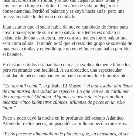
instintiva. Juan se arrodilló y sintió sus viejas rodillas tronar y
enviarle un choque de dolor. Cien años de vida no llegan sin
consecuencias. Perdió el balance y se cayó hacia atrás, pero una
fuerza invisible lo detuvo con cuidado.
Juan asumió que el suelo había de nuevo cambiado de forma para
crear una especie de silla que lo salvó. Sus lentes escondían la
existencia de una estructura, pero con sus manos logró palpar una
estructura sólida. También notó que el resto del grupo se sostenía de
maneras extrañas y entendió que no era el único que había perdido
el balance.
En instantes todos estaban bajo el mar, inexplicablemente húmedos,
pero respirando con facilidad. A su alrededor, una espectacular
cantidad de peces nadaban en un baile coordinado e hipnotizante.
“En dos mil veinte”
, explicaba El Museo,
“el mar estaba aún lleno
de una masiva diversidad de especies. Lo que ven es un cardumen
de arenques del Atlántico. Algunas escuelas de este pez podían
alcanzar cinco kilómetros cúbicos. Millones de peces en un sólo
lugar.”
Poco a poco cayó la noche en lo profundo del océano Atlántico.
Alrededor de los peces, un psicodélico brillo empezó a rodearlos.
"Estos peces se alimentaban de plancton que, en ocasiones, al ser