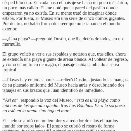
césped húmedo. En cada paso el paisaje se hacía un poco más árido,
un poco más cálido. Eliane notó que la pared del pasillo donde
empezaron ya no existía. En su mente trató de imaginar dónde
estaba. Por fuera, El Museo era una serie de cinco domos gigantes.
Por dentro, no había forma de creer que no estaban en el mundo
exterior.
—¿Una playa? —preguntó Dustin, que iba detrás de todos, en un
murmullo.
El grupo volteó a ver a sus espaldas y notaron que, tras ellos, ahora
se extendía una playa gigante de arena blanca. Al voltear de regreso,
y como en un truco de magia, el paisaje había cambiado a selva
tropical.
—Playas hay en todas partes —reiteró Dustin, ajustando las mangas
de su plateado uniforme del Museo hacia atrás y descubriendo dos
tatuajes en sus brazos que Juan identificó de inmediato.
“Así es”
, respondió la voz del Museo,
“esta es una playa como
muchas de las que aún quedan tras Las Bombas. Pero la sorpresa
no está en la arena sino bajo el mar.“
El suelo se abrió con un temblor y alrededor de ellos el mar los
inundó por todos lados. El grupo se cubrió el rostro de forma