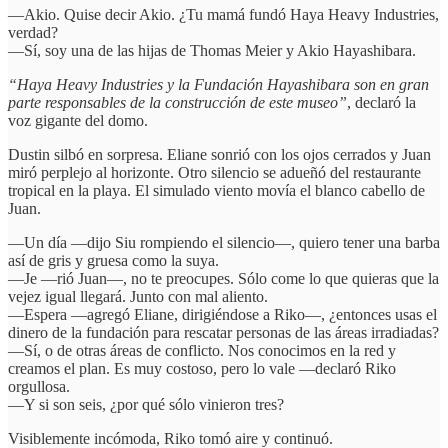
—Akio. Quise decir Akio. ¿Tu mamá fundó Haya Heavy Industries,
verdad?
—Sí, soy una de las hijas de Thomas Meier y Akio Hayashibara.
“Haya Heavy Industries y la Fundación Hayashibara son en gran
parte responsables de la construcción de este museo”
, declaró la
voz gigante del domo.
Dustin silbó en sorpresa. Eliane sonrió con los ojos cerrados y Juan
miró perplejo al horizonte. Otro silencio se adueñó del restaurante
tropical en la playa. El simulado viento movía el blanco cabello de
Juan.
—Un día —dijo Siu rompiendo el silencio—, quiero tener una barba
así de gris y gruesa como la suya.
—Je —rió Juan—, no te preocupes. Sólo come lo que quieras que la
vejez igual llegará. Junto con mal aliento.
—Espera —agregó Eliane, dirigiéndose a Riko—, ¿entonces usas el
dinero de la fundación para rescatar personas de las áreas irradiadas?
—Sí, o de otras áreas de conflicto. Nos conocimos en la red y
creamos el plan. Es muy costoso, pero lo vale —declaró Riko
orgullosa.
—Y si son seis, ¿por qué sólo vinieron tres?
Visiblemente incómoda, Riko tomó aire y continuó.