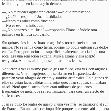
le dio un golpe en la nuca y lo detuvo.
—¿No te puedes aguantar, verdad? —le dijo protestando.
—¿Qué? —respondió Juan fastidiado.
—Necesitas saber cómo funciona.
—No es eso —mintió Juan.
—¿No conozco a mi Juan? —respondió Eliane, dándole otra
palmada en la nuca con cariño.
Sin quitarse los lentes, Juan se agachó y tocó el suelo con sus
manos. No se sentía como tierra, porque no podía enterrar sus dedos
en ella. Pero, por encima, la superficie realmente parecía la de una
roca. Era una sensación extraña. Miró a Eliane y ella aceptó
resignada. Ambos, al tiempo, se quitaron los lentes.
Volvieron a ver el mismo pasillo gris metálico, esta vez con algunas
diferencias. Vieron agujeros que se abrían en las paredes, de donde
parecían venir ráfagas de viento y sonidos artificiales. En algunos de
ellos se veían luces cálidas infrarrojas que, Juan supuso, simulaban
al sol. Notó que el suelo ahora eran millones de pequeños
fragmentos de metal que se reorganizaban para crear un efecto de
suelo rocoso.
Juan se puso los lentes de nuevo y, una vez más, se transportó al sur
de Francia. En un atardecer imposible porque su mente sabía que era