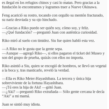
es ilegal en los refugios chinos y casi lo matan. Pero gracias a la
fundación lo encontramos y logramos traer a Nueve Okinawa.
Feng acarició su rostro, tocando con orgullo su mentón fracturado,
su nariz desviada y su ojo hinchado.
—Gracias a Riko puedo ser quién soy, cómo soy, y feliz.
—¿Qué fundación? —preguntó Juan con auténtica curiosidad.
Riko miró al suelo con timidez. Siu fue quien habló esta vez.
—A Riko no le gusta que la gente sepa.
—Aunque —agregó Riko—, si ellos pagaron el ticket del Museo y
son del grupo de prueba, quizás con ellos no importa.
Riko asintió a Siu, quien se encogió de hombros, se llevó un vegetal
a la boca y, tras masticarlo, reveló la verdad.
—Ella es Riko Meier-Hayashibara. La tercera y única hija
sobreviviente de la fortuna Hayashibara.
—¡Tú eres la hija de Aki! —gritó Juan.
—¿Aki? —preguntó Riko extrañada— Sólo gente cercana le decía
“Aki” a mi mamá.
Juan se sintió muy idiota.