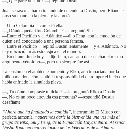
—¿Qué parte de Uno? —preguntó Dustin.
Juan se rascó la barba tratando de entender a Dustin, pero Eliane le
puso su mano en la pierna y la apretó.
—Uno Colombia —contestó ella.
—¿Dónde queda Uno Colombia? —preguntó Siu.
—Entre el Pacífico y el Atlántico —dijo Feng, con la emoción de
quien está conociendo a una persona famosa.
—Entre el Pacífico —repitió Dustin lentamente— y el Atlántico. No
hay ubicación más estratégica en el mundo.
—En el mundo de hoy —dijo Juan, cansado de escuchar el mismo
argumento xénofobo—, pero no siempre fue así.
La tensión en el ambiente aumentó y Riko, aún impactada por la
millonaria donación, sintió la responsabilidad de romper el hielo que
había enfriado la simulada playa.
—¿Tú cómo compraste tu ticket? —le preguntó Riko a Dustin.
—¿No es un poco atrevida esa pregunta? —respondió Dustin
desafiante.
“Ahora que ha finalizado la comida”
, interrumpió El Museo con
perfecta armonía,
“queremos darle la bienvenida una vez más al
grupo de Riko, Siu y Feng, de la Fundación Hayashibara. Al señor
Dustin King, en representación de los Veteranos de la Alianza