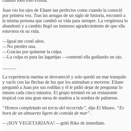
cuando todo esto existía.
Juan vio los ojos de Eliane tan perfectos como cuando la conoció
por primera vez. Tras las arrugas de un siglo de historia, encontró a
la misma persona que cambió su vida para siempre. La vergüenza lo
abandonó y a cambio llegó un inmenso agradecimiento de que ella
estuviera en su vida.
—Igual me costó años.
—No pierdes una.
—Gracias por quitarme la culpa.
—La culpa es para las lagartijas —comentó ella guiñando un ojo.
______
La experiencia marina se desvaneció y solo quedó un mar tranquilo
y vacío con las flechas de luz que los animaban a moverse. Eliane
preguntó a Juan por sus rodillas y él le pidió dejar de preguntar lo
mismo cada cinco minutos. El grupo terminó en un restaurante
tropical con una gran mesa de madera a la sombra de palmeras.
“Hemos completado un tercio del recorrido”
, dijo El Museo.
“Es
hora de un almuerzo ligero de comida de mar”
.
—¡SOY VEGETARIANA! —gritó Riko de inmediato.