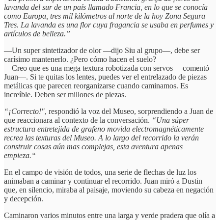
lavanda del sur de un país llamado Francia, en lo que se conocía
como Europa, tres mil kilómetros al norte de la hoy Zona Segura
Tres. La lavanda es una flor cuya fragancia se usaba en perfumes y
artículos de belleza.”
—Un super sintetizador de olor —dijo Siu al grupo—, debe ser
carísimo mantenerlo. ¿Pero cómo hacen el suelo?
—Creo que es una mega textura robotizada con servos —comentó
Juan—. Si te quitas los lentes, puedes ver el entrelazado de piezas
metálicas que parecen reorganizarse cuando caminamos. Es
increíble. Deben ser millones de piezas.
“¡Correcto!"
, respondió la voz del Museo, sorprendiendo a Juan de
que reaccionara al contexto de la conversación.
“Una súper
estructura entretejida de grafeno movida electromagnéticamente
recrea las texturas del Museo. A lo largo del recorrido la verán
construir cosas aún mas complejas, esta aventura apenas
empieza.“
En el campo de visión de todos, una serie de flechas de luz los
animaban a caminar y continuar el recorrido. Juan miró a Dustin
que, en silencio, miraba al paisaje, moviendo su cabeza en negación
y decepción.
Caminaron varios minutos entre una larga y verde pradera que olía a