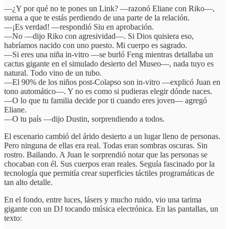
—¿Y por qué no te pones un Link? —razonó Eliane con Riko—,
suena a que te estás perdiendo de una parte de la relación.
—¡Es verdad! —respondió Siu en aprobación.
—No —dijo Riko con agresividad—. Si Dios quisiera eso,
habríamos nacido con uno puesto. Mi cuerpo es sagrado.
—Si eres una niña in-vitro —se burló Feng mientras detallaba un
cactus gigante en el simulado desierto del Museo—, nada tuyo es
natural. Todo vino de un tubo.
—El 90% de los niños post-Colapso son in-vitro —explicó Juan en
tono automático—. Y no es como si pudieras elegir dónde naces.
—O lo que tu familia decide por ti cuando eres joven— agregó
Eliane.
—O tu país —dijo Dustin, sorprendiendo a todos.
El escenario cambió del árido desierto a un lugar lleno de personas.
Pero ninguna de ellas era real. Todas eran sombras oscuras. Sin
rostro. Bailando. A Juan le sorprendió notar que las personas se
chocaban con él. Sus cuerpos eran reales. Seguía fascinado por la
tecnología que permitía crear superficies táctiles programáticas de
tan alto detalle.
En el fondo, entre luces, lásers y mucho ruido, vio una tarima
gigante con un DJ tocando música electrónica. En las pantallas, un
texto: