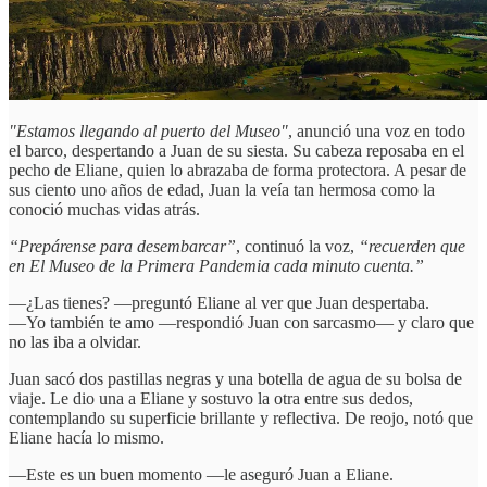
"Estamos llegando al puerto del Museo"
, anunció una voz en todo
el barco, despertando a Juan de su siesta. Su cabeza reposaba en el
pecho de Eliane, quien lo abrazaba de forma protectora. A pesar de
sus ciento uno años de edad, Juan la veía tan hermosa como la
conoció muchas vidas atrás.
“Prepárense para desembarcar”
, continuó la voz,
“recuerden que
en El Museo de la Primera Pandemia cada minuto cuenta.”
—¿Las tienes? —preguntó Eliane al ver que Juan despertaba.
—Yo también te amo —respondió Juan con sarcasmo— y claro que
no las iba a olvidar.
Juan sacó dos pastillas negras y una botella de agua de su bolsa de
viaje. Le dio una a Eliane y sostuvo la otra entre sus dedos,
contemplando su superficie brillante y reflectiva. De reojo, notó que
Eliane hacía lo mismo.
—Este es un buen momento —le aseguró Juan a Eliane.