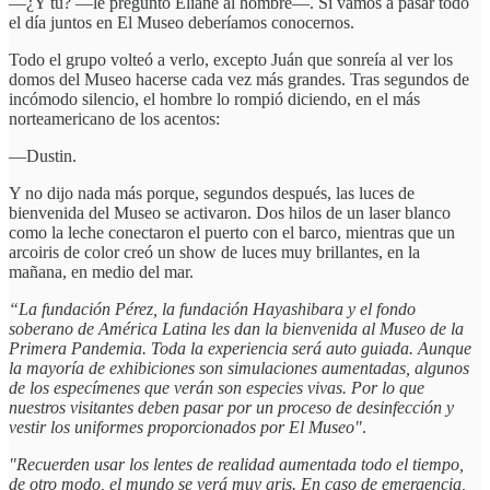
—¿Y tú? —le preguntó Eliane al hombre—. Si vamos a pasar todo
el día juntos en El Museo deberíamos conocernos.
Todo el grupo volteó a verlo, excepto Juán que sonreía al ver los
domos del Museo hacerse cada vez más grandes. Tras segundos de
incómodo silencio, el hombre lo rompió diciendo, en el más
norteamericano de los acentos:
—Dustin.
Y no dijo nada más porque, segundos después, las luces de
bienvenida del Museo se activaron. Dos hilos de un laser blanco
como la leche conectaron el puerto con el barco, mientras que un
arcoiris de color creó un show de luces muy brillantes, en la
mañana, en medio del mar.
“La fundación Pérez, la fundación Hayashibara y el fondo
soberano de América Latina les dan la bienvenida al Museo de la
Primera Pandemia. Toda la experiencia será auto guiada. Aunque
la mayoría de exhibiciones son simulaciones aumentadas, algunos
de los especímenes que verán son especies vivas. Por lo que
nuestros visitantes deben pasar por un proceso de desinfección y
vestir los uniformes proporcionados por El Museo"
.
"Recuerden usar los lentes de realidad aumentada todo el tiempo,
de otro modo, el mundo se verá muy gris. En caso de emergencia,