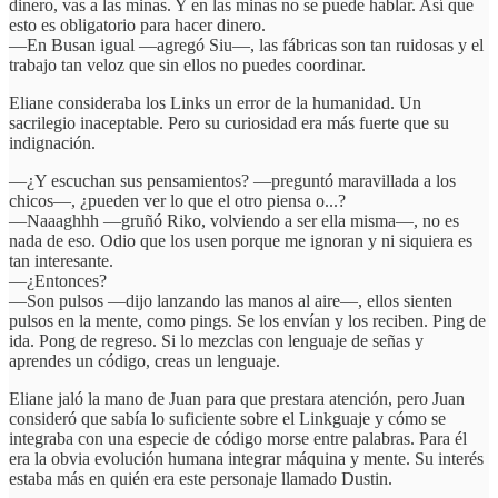
dinero, vas a las minas. Y en las minas no se puede hablar. Así que
esto es obligatorio para hacer dinero.
—En Busan igual —agregó Siu—, las fábricas son tan ruidosas y el
trabajo tan veloz que sin ellos no puedes coordinar.
Eliane consideraba los Links un error de la humanidad. Un
sacrilegio inaceptable. Pero su curiosidad era más fuerte que su
indignación.
—¿Y escuchan sus pensamientos? —preguntó maravillada a los
chicos—, ¿pueden ver lo que el otro piensa o...?
—Naaaghhh —gruñó Riko, volviendo a ser ella misma—, no es
nada de eso. Odio que los usen porque me ignoran y ni siquiera es
tan interesante.
—¿Entonces?
—Son pulsos —dijo lanzando las manos al aire—, ellos sienten
pulsos en la mente, como pings. Se los envían y los reciben. Ping de
ida. Pong de regreso. Si lo mezclas con lenguaje de señas y
aprendes un código, creas un lenguaje.
Eliane jaló la mano de Juan para que prestara atención, pero Juan
consideró que sabía lo suficiente sobre el Linkguaje y cómo se
integraba con una especie de código morse entre palabras. Para él
era la obvia evolución humana integrar máquina y mente. Su interés
estaba más en quién era este personaje llamado Dustin.