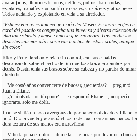
anaranjados, tiburones blancos, delfines, pulpos, barracudas,
escalares, manatíes y un sinfín de corales, crustáceos y otros peces.
Todos nadando y explotando en vida a su alrededor.
"Esta escena no es una exageración del Museo. En los arrecifes de
coral del pasado se congregaba una inmensa y diversa colección de
vida tan colorida y densa como la que ven ahora. Hoy en día los
desiertos marinos aún conservan muchos de estos corales, aunque
sin color."
Riko y Feng lloraban y reían sin control, con sus espaldas
descansando sobre el pecho de Siu que los abrazaba a ambos por
detrás. Dustin tenía sus brazos sobre su cabeza y no paraba de mirar
alrededor.
—Me costó años convencerte de bucear, ¿recuerdas? —preguntó
Juan a Eliane.
—¿Y tú olvidas mi tímpano? —le respondió Eliane—, no quería
ignorarte, solo me dolía.
Juan se sintió un poco avergonzado por haberlo olvidado y Eliane lo
notó. Dio la vuelta y acarició el rostro de Juan con ambas manos. La
dura textura de sus manos era maravillosa.
—Valió la pena el dolor —dijo ella—, gracias por llevarme a bucear