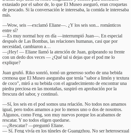
extasiado por el sabor de, lo que El Museo aseguró, eran croquetas
de pescado. Si la conversación le interesaba, la comida le interesaba
más.
—Wow, seis —exclamó Eliane—. ¿Y los seis son... románticos
entre sí?
—Es muy normal hoy en día —interrumpió Juan—. En especial
después de Las Bombas, las relaciones humanas, casi que por
necesidad, cambiaron a…
—¡Hey! — Eliane llamó la atención de Juan, golpeando su frente
con un dedo dos veces — ¿Qué tal si dejas que el pod me lo
explique?
Juan gruñó. Riko sonrió, tomó un generoso sorbo de una bebida
cremosa que El Museo aseguraba que tenía "sabor a limón y textura
de coco", miró a su bebida con el agradecimiento de encontrar una
piedra preciosa en las montañas, suspiró en aprobación por la
frescura del sabor, y continuó.
—Sí, los seis en el pod somos una relación. No todos nos amamos
igual, pero todos amamos a por lo menos uno o dos de nosotros.
Algunos, como Feng, son muy nuevos porque los acabamos de
rescatar. Y no todos eligen quedarse.
—¿Rescatar? —preguntó Eliane.
— Sí. Feng vivía en los túneles de Guangzhou. No ser heterosexual