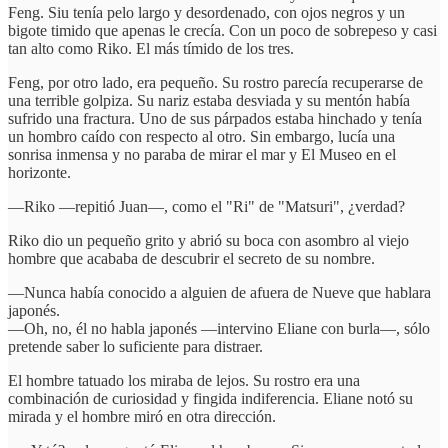
Feng. Siu tenía pelo largo y desordenado, con ojos negros y un
bigote timido que apenas le crecía. Con un poco de sobrepeso y casi
tan alto como Riko. El más tímido de los tres.
Feng, por otro lado, era pequeño. Su rostro parecía recuperarse de
una terrible golpiza. Su nariz estaba desviada y su mentón había
sufrido una fractura. Uno de sus párpados estaba hinchado y tenía
un hombro caído con respecto al otro. Sin embargo, lucía una
sonrisa inmensa y no paraba de mirar el mar y El Museo en el
horizonte.
—Riko —repitió Juan—, como el "Ri" de "Matsuri", ¿verdad?
Riko dio un pequeño grito y abrió su boca con asombro al viejo
hombre que acababa de descubrir el secreto de su nombre.
—Nunca había conocido a alguien de afuera de Nueve que hablara
japonés.
—Oh, no, él no habla japonés —intervino Eliane con burla—, sólo
pretende saber lo suficiente para distraer.
El hombre tatuado los miraba de lejos. Su rostro era una
combinación de curiosidad y fingida indiferencia. Eliane notó su
mirada y el hombre miró en otra dirección.