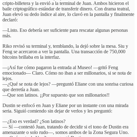
cripto-billetera y la envió a la terminal de Juan. Ambos hicieron el
baile criptográfico estándar de transferir dinero. Con drama teatral,
Juan elevó su dedo índice al aire, lo clavó en la pantalla y finalmente
declaró:
—Listo. Eso debería ser suficiente para rescatar algunas personas
más.
Riko revisó su terminal y, temblando, la dejó sobre la mesa. Siu y
Feng se acercaron a ver la pantalla. Una transacción de 750,000
bitcoins brillaba en la interfaz.
—¡Así fue cómo pagaron la entrada al Museo! —gritó Feng
emocionado— Claro. Cómo no iban a ser millonarios, si se nota de
lejos.
—¿Qué se nota de lejos? —preguntó Eliane con una sonrisa curiosa
que derretía a Juan.
—Que son latinos. ¡¡Por supuesto que son millonarios!!
Dustin se enfocó en Juan y Eliane por un instante con una mirada
seria. Siguió comiendo sin dejar de verlos y les preguntó:
—¿Eso es verdad? ¿Son latinos?
— Sí —contestó Juan, tratando de decidir si el tono de Dustin era
amenazante o solo rudo—, somos ambos de la Zona Segura Uno.