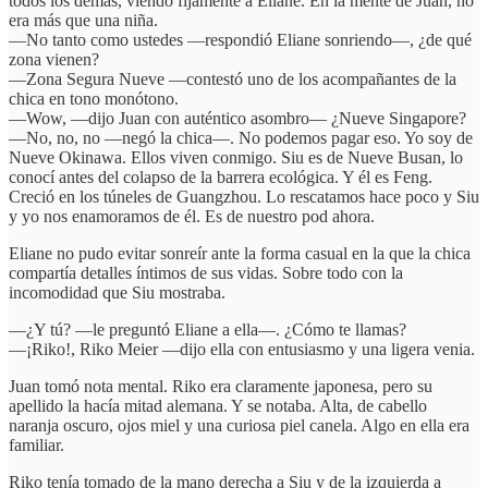
todos los demás, viendo fijamente a Eliane. En la mente de Juan, no
era más que una niña.
—No tanto como ustedes —respondió Eliane sonriendo—, ¿de qué
zona vienen?
—Zona Segura Nueve —contestó uno de los acompañantes de la
chica en tono monótono.
—Wow, —dijo Juan con auténtico asombro— ¿Nueve Singapore?
—No, no, no —negó la chica—. No podemos pagar eso. Yo soy de
Nueve Okinawa. Ellos viven conmigo. Siu es de Nueve Busan, lo
conocí antes del colapso de la barrera ecológica. Y él es Feng.
Creció en los túneles de Guangzhou. Lo rescatamos hace poco y Siu
y yo nos enamoramos de él. Es de nuestro pod ahora.
Eliane no pudo evitar sonreír ante la forma casual en la que la chica
compartía detalles íntimos de sus vidas. Sobre todo con la
incomodidad que Siu mostraba.
—¿Y tú? —le preguntó Eliane a ella—. ¿Cómo te llamas?
—¡Riko!, Riko Meier —dijo ella con entusiasmo y una ligera venia.
Juan tomó nota mental. Riko era claramente japonesa, pero su
apellido la hacía mitad alemana. Y se notaba. Alta, de cabello
naranja oscuro, ojos miel y una curiosa piel canela. Algo en ella era
familiar.
Riko tenía tomado de la mano derecha a Siu y de la izquierda a