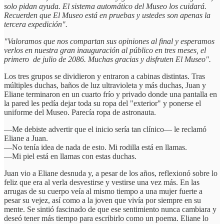
solo pidan ayuda. El sistema automático del Museo los cuidará.
Recuerden que El Museo está en pruebas y ustedes son apenas la
tercera expedición".
"Valoramos que nos compartan sus opiniones al final y esperamos
verlos en nuestra gran inauguración al público en tres meses, el
primero de julio de 2086. Muchas gracias y disfruten El Museo".
Los tres grupos se dividieron y entraron a cabinas distintas. Tras
múltiples duchas, baños de luz ultravioleta y más duchas, Juan y
Eliane terminaron en un cuarto frío y privado donde una pantalla en
la pared les pedía dejar toda su ropa del "exterior" y ponerse el
uniforme del Museo. Parecía ropa de astronauta.
—Me debiste advertir que el inicio sería tan clínico— le reclamó
Eliane a Juan.
—No tenía idea de nada de esto. Mi rodilla está en llamas.
—Mi piel está en llamas con estas duchas.
Juan vio a Eliane desnuda y, a pesar de los años, reflexionó sobre lo
feliz que era al verla desvestirse y vestirse una vez más. En las
arrugas de su cuerpo veía al mismo tiempo a una mujer fuerte a
pesar su vejez, así como a la joven que vivía por siempre en su
mente. Se sintió fascinado de que ese sentimiento nunca cambiara y
deseó tener más tiempo para escribirlo como un poema. Eliane lo