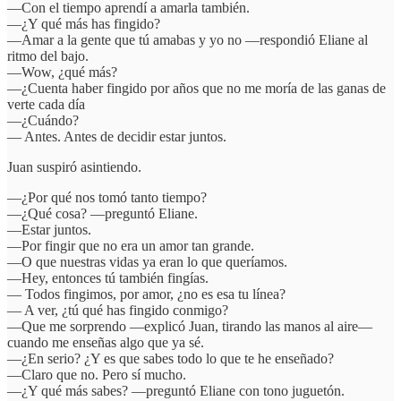
—Con el tiempo aprendí a amarla también.
—¿Y qué más has fingido?
—Amar a la gente que tú amabas y yo no —respondió Eliane al
ritmo del bajo.
—Wow, ¿qué más?
—¿Cuenta haber fingido por años que no me moría de las ganas de
verte cada día
—¿Cuándo?
— Antes. Antes de decidir estar juntos.
Juan suspiró asintiendo.
—¿Por qué nos tomó tanto tiempo?
—¿Qué cosa? —preguntó Eliane.
—Estar juntos.
—Por fingir que no era un amor tan grande.
—O que nuestras vidas ya eran lo que queríamos.
—Hey, entonces tú también fingías.
— Todos fingimos, por amor, ¿no es esa tu línea?
— A ver, ¿tú qué has fingido conmigo?
—Que me sorprendo —explicó Juan, tirando las manos al aire—
cuando me enseñas algo que ya sé.
—¿En serio? ¿Y es que sabes todo lo que te he enseñado?
—Claro que no. Pero sí mucho.
—¿Y qué más sabes? —preguntó Eliane con tono juguetón.