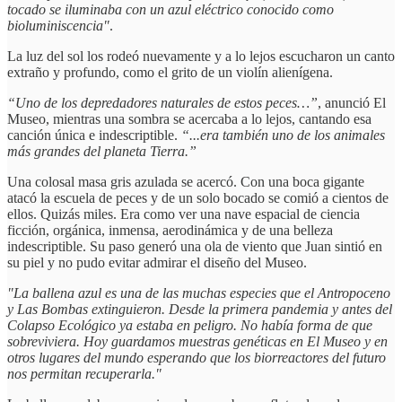
tocado se iluminaba con un azul eléctrico conocido como
bioluminiscencia"
.
La luz del sol los rodeó nuevamente y a lo lejos escucharon un canto
extraño y profundo, como el grito de un violín alienígena.
“Uno de los depredadores naturales de estos peces…”
, anunció El
Museo, mientras una sombra se acercaba a lo lejos, cantando esa
canción única e indescriptible.
“...era también uno de los animales
más grandes del planeta Tierra.”
Una colosal masa gris azulada se acercó. Con una boca gigante
atacó la escuela de peces y de un solo bocado se comió a cientos de
ellos. Quizás miles. Era como ver una nave espacial de ciencia
ficción, orgánica, inmensa, aerodinámica y de una belleza
indescriptible. Su paso generó una ola de viento que Juan sintió en
su piel y no pudo evitar admirar el diseño del Museo.
"La ballena azul es una de las muchas especies que el Antropoceno
y Las Bombas extinguieron. Desde la primera pandemia y antes del
Colapso Ecológico ya estaba en peligro. No había forma de que
sobreviviera. Hoy guardamos muestras genéticas en El Museo y en
otros lugares del mundo esperando que los biorreactores del futuro
nos permitan recuperarla."