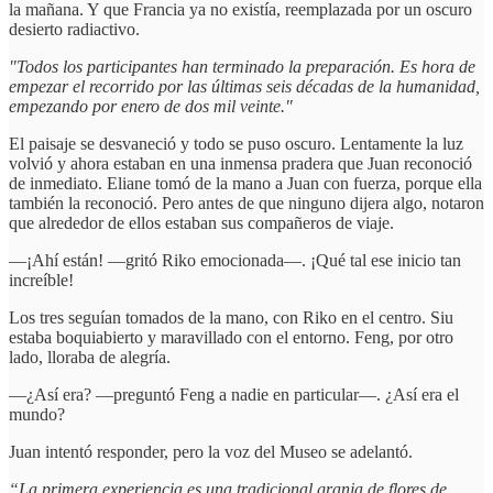
la mañana. Y que Francia ya no existía, reemplazada por un oscuro
desierto radiactivo.
"Todos los participantes han terminado la preparación. Es hora de
empezar el recorrido por las últimas seis décadas de la humanidad,
empezando por enero de dos mil veinte."
El paisaje se desvaneció y todo se puso oscuro. Lentamente la luz
volvió y ahora estaban en una inmensa pradera que Juan reconoció
de inmediato. Eliane tomó de la mano a Juan con fuerza, porque ella
también la reconoció. Pero antes de que ninguno dijera algo, notaron
que alrededor de ellos estaban sus compañeros de viaje.
—¡Ahí están! —gritó Riko emocionada—. ¡Qué tal ese inicio tan
increíble!
Los tres seguían tomados de la mano, con Riko en el centro. Siu
estaba boquiabierto y maravillado con el entorno. Feng, por otro
lado, lloraba de alegría.
—¿Así era? —preguntó Feng a nadie en particular—. ¿Así era el
mundo?
Juan intentó responder, pero la voz del Museo se adelantó.
“La primera experiencia es una tradicional granja de flores de