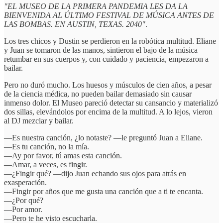
"EL MUSEO DE LA PRIMERA PANDEMIA LES DA LA
BIENVENIDA AL ÚLTIMO FESTIVAL DE MÚSICA ANTES DE
LAS BOMBAS. EN AUSTIN, TEXAS. 2040"
.
Los tres chicos y Dustin se perdieron en la robótica multitud. Eliane
y Juan se tomaron de las manos, sintieron el bajo de la música
retumbar en sus cuerpos y, con cuidado y paciencia, empezaron a
bailar.
Pero no duró mucho. Los huesos y músculos de cien años, a pesar
de la ciencia médica, no pueden bailar demasiado sin causar
inmenso dolor. El Museo pareció detectar su cansancio y materializó
dos sillas, elevándolos por encima de la multitud. A lo lejos, vieron
al DJ mezclar y bailar.
—Es nuestra canción, ¿lo notaste? —le preguntó Juan a Eliane.
—Es tu canción, no la mía.
—Ay por favor, tú amas esta canción.
—Amar, a veces, es fingir.
—¿Fingir qué? —dijo Juan echando sus ojos para atrás en
exasperación.
—Fingir por años que me gusta una canción que a ti te encanta.
—¿Por qué?
—Por amor.
—Pero te he visto escucharla.