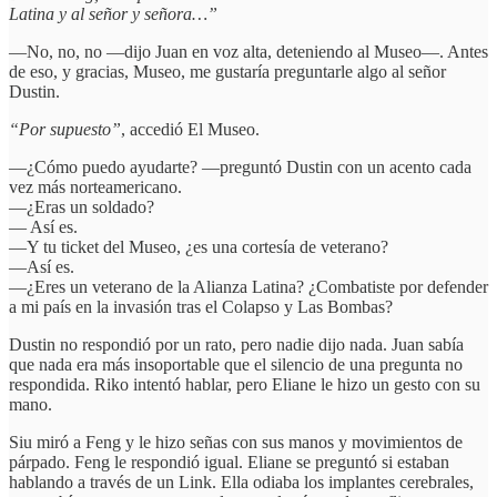
Latina y al señor y señora…”
—No, no, no —dijo Juan en voz alta, deteniendo al Museo—. Antes
de eso, y gracias, Museo, me gustaría preguntarle algo al señor
Dustin.
“Por supuesto”
, accedió El Museo.
—¿Cómo puedo ayudarte? —preguntó Dustin con un acento cada
vez más norteamericano.
—¿Eras un soldado?
— Así es.
—Y tu ticket del Museo, ¿es una cortesía de veterano?
—Así es.
—¿Eres un veterano de la Alianza Latina? ¿Combatiste por defender
a mi país en la invasión tras el Colapso y Las Bombas?
Dustin no respondió por un rato, pero nadie dijo nada. Juan sabía
que nada era más insoportable que el silencio de una pregunta no
respondida. Riko intentó hablar, pero Eliane le hizo un gesto con su
mano.
Siu miró a Feng y le hizo señas con sus manos y movimientos de
párpado. Feng le respondió igual. Eliane se preguntó si estaban
hablando a través de un Link. Ella odiaba los implantes cerebrales,