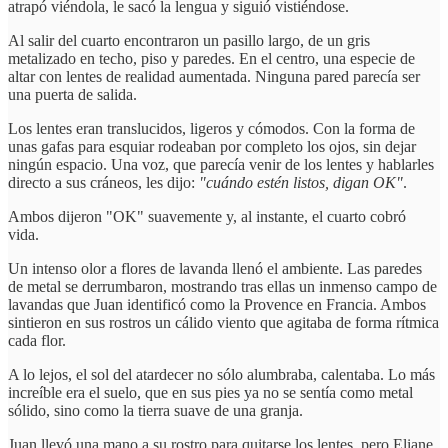
atrapó viéndola, le sacó la lengua y siguió vistiéndose.
Al salir del cuarto encontraron un pasillo largo, de un gris
metalizado en techo, piso y paredes. En el centro, una especie de
altar con lentes de realidad aumentada. Ninguna pared parecía ser
una puerta de salida.
Los lentes eran translucidos, ligeros y cómodos. Con la forma de
unas gafas para esquiar rodeaban por completo los ojos, sin dejar
ningún espacio. Una voz, que parecía venir de los lentes y hablarles
directo a sus cráneos, les dijo:
"cuándo estén listos, digan OK"
.
Ambos dijeron "OK" suavemente y, al instante, el cuarto cobró
vida.
Un intenso olor a flores de lavanda llenó el ambiente. Las paredes
de metal se derrumbaron, mostrando tras ellas un inmenso campo de
lavandas que Juan identificó como la Provence en Francia. Ambos
sintieron en sus rostros un cálido viento que agitaba de forma rítmica
cada flor.
A lo lejos, el sol del atardecer no sólo alumbraba, calentaba. Lo más
increíble era el suelo, que en sus pies ya no se sentía como metal
sólido, sino como la tierra suave de una granja.
Juan llevó una mano a su rostro para quitarse los lentes, pero Eliane